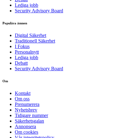
Lediga jobb
Security Advisory Board
Populära ämnen
Digital Säkerhet
Traditionell Säkerhet
I Fokus
Personalnytt
Lediga jobb
Debatt
Security Advisory Board
Om
Kontakt
Om oss
Prenumerera
Nyhetsbrev
Tidigare nummer
Säkerhetsgalan
Annonsera
Om cookies
Vår integritetspolicy