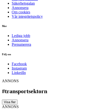
Säkerhetsgalan
Annonsera
Om cookies
Vår integritetspolicy
Mer
Lediga jobb
Annonsera
Prenumerera
Följ oss
Facebook
Instagram
LinkedIn
ANNONS
#transportsektorn
Visa fler
ANNONS