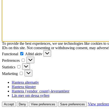
To provide the best experiences, we use technologies like cookies to 
IDs on this site. Not consenting or withdrawing consent, may adversely
Functional
Functional
Alltid aktiv
Preferences
Preferences
Statistics
Statistics
Marketing
Marketing
Hantera alternativ
Hantera tjänster
Hantera {vendor_count}-leverantörer
Läs mer om dessa syften
View prefere
Accept
Deny
View preferences
Save preferences