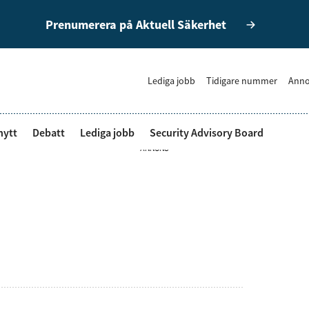
Prenumerera på Aktuell Säkerhet
Lediga jobb
Tidigare nummer
Anno
nytt
Debatt
Lediga jobb
Security Advisory Board
ANNONS