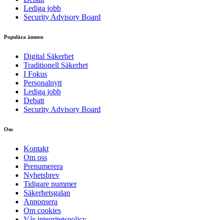
Lediga jobb
Security Advisory Board
Populära ämnen
Digital Säkerhet
Traditionell Säkerhet
I Fokus
Personalnytt
Lediga jobb
Debatt
Security Advisory Board
Om
Kontakt
Om oss
Prenumerera
Nyhetsbrev
Tidigare nummer
Säkerhetsgalan
Annonsera
Om cookies
Vår integritetspolicy