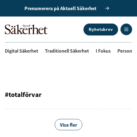
Prenumerera på Aktuell Säkerhet
Nyhetsbrev
ANNONS
Digital Säkerhet
Traditionell Säkerhet
I Fokus
Personal
#totalförvar
Visa fler