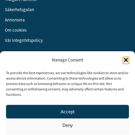
Säkerhetsgalan
Annonsera
Om cookies
Vår integritetspolicy
Följ oss
Manage Consent
Facebook
To provide the best experiences, we use technologies like cookies to store and/or
Instagram
access device information. Consenting to these technologies will allow us to
process data such as browsing behavior or unique IDs on this site. Not
LinkedIn
consenting or withdrawing consent, may adversely affect certain features and
functions.
Accept
Security Adviser Board
Security Advisory Board, SAB, instiftades av tidningen Aktuell
Deny
Säkerhet år 2003 för att stimulera, utveckla och informera om
säkerhetsarbetet i Sverige. SAB består av representanter från