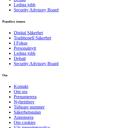
Lediga jobb
Security Advisory Board
Populära ämnen
Digital Säkerhet
Traditionell Säkerhet
I Fokus
Personalnytt
Lediga jobb
Debatt
Security Advisory Board
Om
Kontakt
Om oss
Prenumerera
Nyhetsbrev
Tidigare nummer
Säkerhetsgalan
Annonsera
Om cookies
Vår integritetspolicy