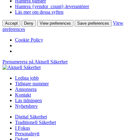
Hantera tjänster
Hantera {vendor_count}-leverantörer
Läs mer om dessa syften
View
Accept
Deny
View preferences
Save preferences
preferences
Cookie Policy
Prenumerera på Aktuell Säkerhet
Lediga jobb
Tidigare nummer
Annonsera
Kontakt
Läs tidningen
Nyhetsbrev
Digital Säkerhet
Traditionell Säkerhet
I Fokus
Personalnytt
Debatt