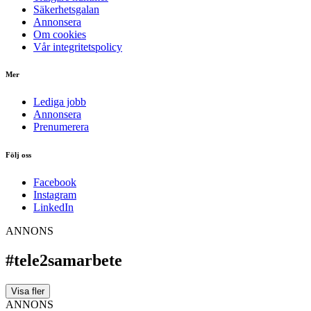
Säkerhetsgalan
Annonsera
Om cookies
Vår integritetspolicy
Mer
Lediga jobb
Annonsera
Prenumerera
Följ oss
Facebook
Instagram
LinkedIn
ANNONS
#tele2samarbete
Visa fler
ANNONS