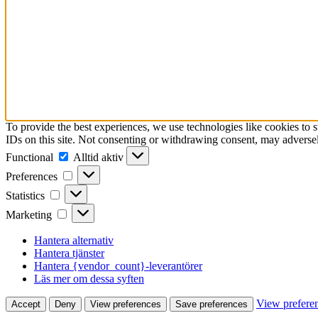
To provide the best experiences, we use technologies like cookies to 
IDs on this site. Not consenting or withdrawing consent, may adversely
Functional
Functional
Alltid aktiv
Preferences
Preferences
Statistics
Statistics
Marketing
Marketing
Hantera alternativ
Hantera tjänster
Hantera {vendor_count}-leverantörer
Läs mer om dessa syften
View prefere
Accept
Deny
View preferences
Save preferences