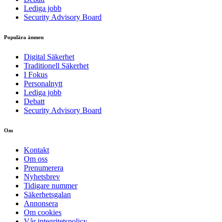
Lediga jobb
Security Advisory Board
Populära ämnen
Digital Säkerhet
Traditionell Säkerhet
I Fokus
Personalnytt
Lediga jobb
Debatt
Security Advisory Board
Om
Kontakt
Om oss
Prenumerera
Nyhetsbrev
Tidigare nummer
Säkerhetsgalan
Annonsera
Om cookies
Vår integritetspolicy