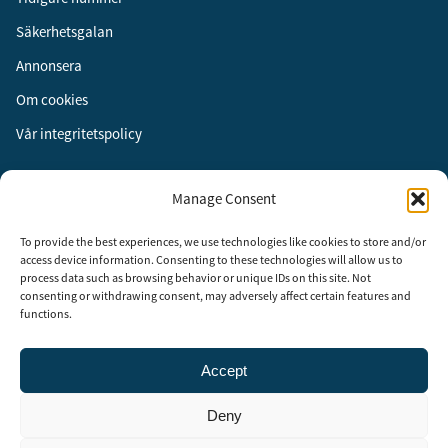
Säkerhetsgalan
Annonsera
Om cookies
Vår integritetspolicy
Följ oss
Manage Consent
Facebook
To provide the best experiences, we use technologies like cookies to store and/or
Instagram
access device information. Consenting to these technologies will allow us to
process data such as browsing behavior or unique IDs on this site. Not
LinkedIn
consenting or withdrawing consent, may adversely affect certain features and
functions.
Accept
Security Adviser Board
Security Advisory Board, SAB, instiftades av tidningen Aktuell
Deny
Säkerhet år 2003 för att stimulera, utveckla och informera om
säkerhetsarbetet i Sverige. SAB består av representanter från