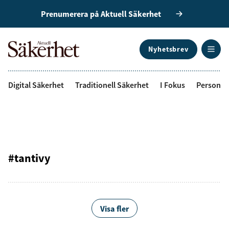
Prenumerera på Aktuell Säkerhet
Nyhetsbrev
ANNONS
Digital Säkerhet
Traditionell Säkerhet
I Fokus
Personal
#tantivy
Visa fler