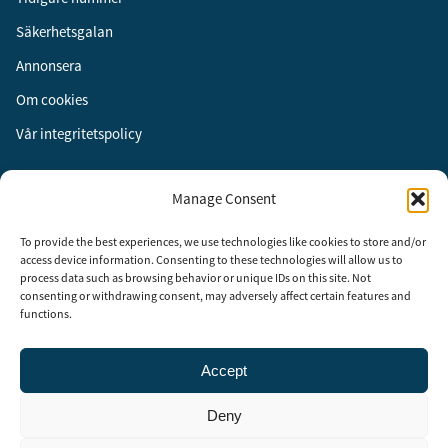
Säkerhetsgalan
Annonsera
Om cookies
Vår integritetspolicy
Följ oss
Manage Consent
Facebook
To provide the best experiences, we use technologies like cookies to store and/or
Instagram
access device information. Consenting to these technologies will allow us to
process data such as browsing behavior or unique IDs on this site. Not
LinkedIn
consenting or withdrawing consent, may adversely affect certain features and
functions.
Accept
Security Adviser Board
Security Advisory Board, SAB, instiftades av tidningen Aktuell
Deny
Säkerhet år 2003 för att stimulera, utveckla och informera om
säkerhetsarbetet i Sverige. SAB består av representanter från