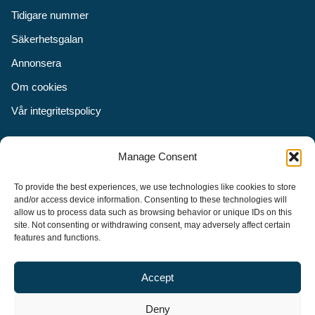
Tidigare nummer
Säkerhetsgalan
Annonsera
Om cookies
Vår integritetspolicy
Följ oss
Manage Consent
Facebook
To provide the best experiences, we use technologies like cookies to store
Instagram
and/or access device information. Consenting to these technologies will
allow us to process data such as browsing behavior or unique IDs on this
LinkedIn
site. Not consenting or withdrawing consent, may adversely affect certain
features and functions.
Accept
Security Adviser Board
Security Advisory Board, SAB, instiftades av tidningen Aktuell
Deny
Säkerhet år 2003 för att stimulera, utveckla och informera om