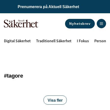
Prenumerera på Aktuell Säkerhet
Nyhetsbrev
ANNONS
Digital Säkerhet
Traditionell Säkerhet
I Fokus
Personal
#tagore
Visa fler