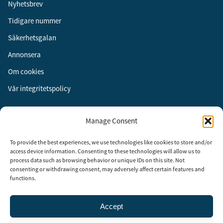
Nyhetsbrev
Tidigare nummer
Säkerhetsgalan
Annonsera
Om cookies
Vår integritetspolicy
Följ oss
Manage Consent
Facebook
To provide the best experiences, we use technologies like cookies to store and/or
Instagram
access device information. Consenting to these technologies will allow us to
process data such as browsing behavior or unique IDs on this site. Not
LinkedIn
consenting or withdrawing consent, may adversely affect certain features and
functions.
Accept
Security Adviser Board
Security Advisory Board, SAB, instiftades av tidningen Aktuell