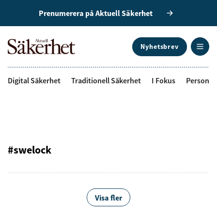
Prenumerera på Aktuell Säkerhet
Nyhetsbrev
ANNONS
Digital Säkerhet
Traditionell Säkerhet
I Fokus
Personal
#swelock
Visa fler