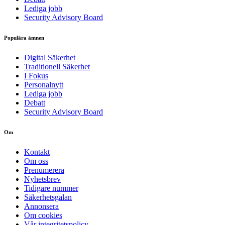
Lediga jobb
Security Advisory Board
Populära ämnen
Digital Säkerhet
Traditionell Säkerhet
I Fokus
Personalnytt
Lediga jobb
Debatt
Security Advisory Board
Om
Kontakt
Om oss
Prenumerera
Nyhetsbrev
Tidigare nummer
Säkerhetsgalan
Annonsera
Om cookies
Vår integritetspolicy