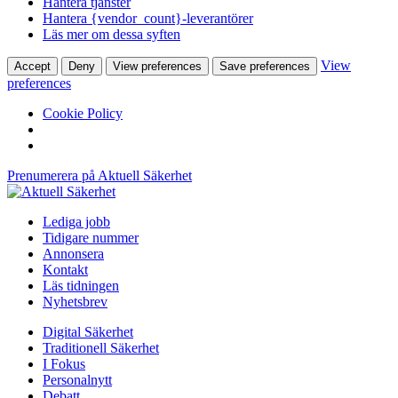
Hantera tjänster
Hantera {vendor_count}-leverantörer
Läs mer om dessa syften
View
Accept
Deny
View preferences
Save preferences
preferences
Cookie Policy
Prenumerera på Aktuell Säkerhet
Lediga jobb
Tidigare nummer
Annonsera
Kontakt
Läs tidningen
Nyhetsbrev
Digital Säkerhet
Traditionell Säkerhet
I Fokus
Personalnytt
Debatt