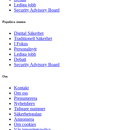
Lediga jobb
Security Advisory Board
Populära ämnen
Digital Säkerhet
Traditionell Säkerhet
I Fokus
Personalnytt
Lediga jobb
Debatt
Security Advisory Board
Om
Kontakt
Om oss
Prenumerera
Nyhetsbrev
Tidigare nummer
Säkerhetsgalan
Annonsera
Om cookies
Vår integritetspolicy