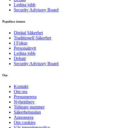
Lediga jobb
Security Advisory Board
Populära ämnen
Digital Säkerhet
Traditionell Säkerhet
I Fokus
Personalnytt
Lediga jobb
Debatt
Security Advisory Board
Om
Kontakt
Om oss
Prenumerera
Nyhetsbrev
Tidigare nummer
Säkerhetsgalan
Annonsera
Om cookies
Vår integritetspolicy