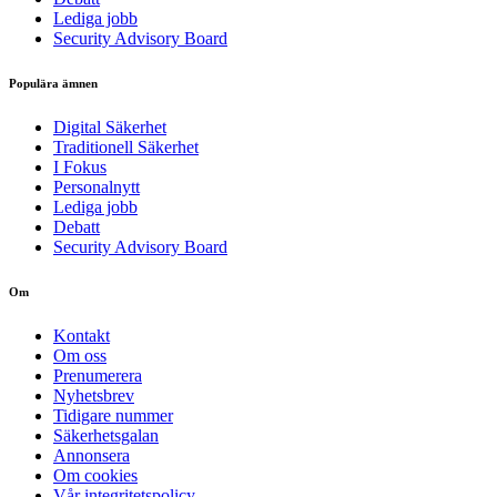
Lediga jobb
Security Advisory Board
Populära ämnen
Digital Säkerhet
Traditionell Säkerhet
I Fokus
Personalnytt
Lediga jobb
Debatt
Security Advisory Board
Om
Kontakt
Om oss
Prenumerera
Nyhetsbrev
Tidigare nummer
Säkerhetsgalan
Annonsera
Om cookies
Vår integritetspolicy