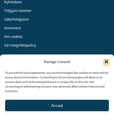
Nyhetsbrev
Tidigare nummer
Säkerhetsgalan
Annonsera
Om cookies
Vår integritetspolicy
Följ oss
Manage Consent
Facebook
To provide the best experiences, we use technologies like cookies to store and/or
Instagram
access device information. Consenting to these technologies will allow us to
process data such as browsing behavior or unique IDs on this site. Not
LinkedIn
consenting or withdrawing consent, may adversely affect certain features and
functions.
Accept
Security Adviser Board
Security Advisory Board, SAB, instiftades av tidningen Aktuell