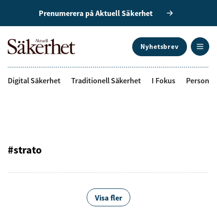
Prenumerera på Aktuell Säkerhet
Nyhetsbrev
ANNONS
Digital Säkerhet
Traditionell Säkerhet
I Fokus
Personal
#strato
Visa fler