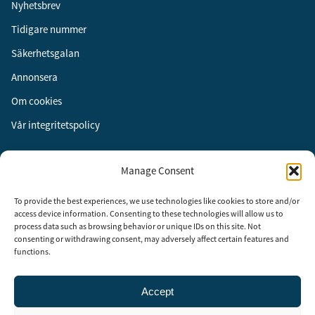
Nyhetsbrev
Tidigare nummer
Säkerhetsgalan
Annonsera
Om cookies
Vår integritetspolicy
Följ oss
Manage Consent
Facebook
To provide the best experiences, we use technologies like cookies to store and/or
Instagram
access device information. Consenting to these technologies will allow us to
process data such as browsing behavior or unique IDs on this site. Not
LinkedIn
consenting or withdrawing consent, may adversely affect certain features and
functions.
Accept
Security Adviser Board
Security Advisory Board, SAB, instiftades av tidningen Aktuell