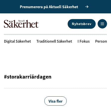
Prenumerera på Aktuell Säkerhet
Nyhetsbrev
ANNONS
Digital Säkerhet
Traditionell Säkerhet
I Fokus
Personal
#storakarriärdagen
Visa fler