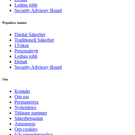
Lediga jobb
Security Advisory Board
Populära ämnen
Digital Säkerhet
Traditionell Säkerhet
I Fokus
Personalnytt
Lediga jobb
Debatt
Security Advisory Board
Om
Kontakt
Om oss
Prenumerera
Nyhetsbrev
Tidigare nummer
Säkerhetsgalan
Annonsera
Om cookies
Vår integritetspolicy