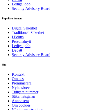
Lediga jobb
Security Advisory Board
Populära ämnen
Digital Säkerhet
Traditionell Säkerhet
I Fokus
Personalnytt
Lediga jobb
Debatt
Security Advisory Board
Om
Kontakt
Om oss
Prenumerera
Nyhetsbrev
Tidigare nummer
Säkerhetsgalan
Annonsera
Om cookies
Vår integritetspolicy