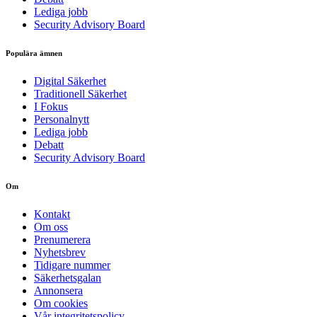
Lediga jobb
Security Advisory Board
Populära ämnen
Digital Säkerhet
Traditionell Säkerhet
I Fokus
Personalnytt
Lediga jobb
Debatt
Security Advisory Board
Om
Kontakt
Om oss
Prenumerera
Nyhetsbrev
Tidigare nummer
Säkerhetsgalan
Annonsera
Om cookies
Vår integritetspolicy