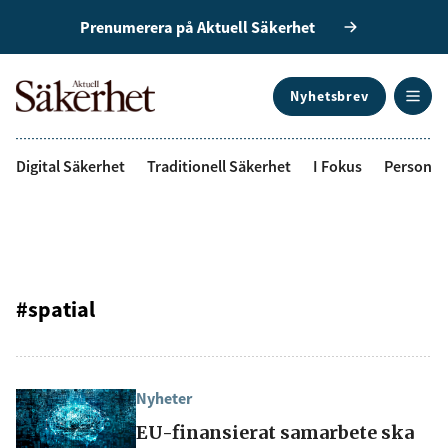
Prenumerera på Aktuell Säkerhet
Nyhetsbrev
ANNONS
Digital Säkerhet
Traditionell Säkerhet
I Fokus
Personal
#spatial
Nyheter
EU-finansierat samarbete ska