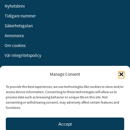
Nyhetsbrev
Tidigare nummer
Säkerhetsgalan
Annonsera
Om cookies
Vår integritetspolicy
Följ oss
Manage Consent
Facebook
To provide the best experiences, we use technologies like cookies to store and/or
Instagram
access device information. Consenting to these technologies will allow us to
process data such as browsing behavior or unique IDs on this site. Not
LinkedIn
consenting or withdrawing consent, may adversely affect certain features and
functions.
Accept
Security Adviser Board