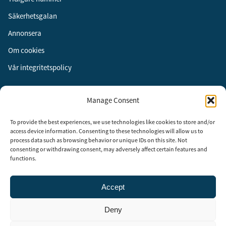
Säkerhetsgalan
Annonsera
Om cookies
Vår integritetspolicy
Följ oss
Manage Consent
Facebook
To provide the best experiences, we use technologies like cookies to store and/or
Instagram
access device information. Consenting to these technologies will allow us to
process data such as browsing behavior or unique IDs on this site. Not
LinkedIn
consenting or withdrawing consent, may adversely affect certain features and
functions.
Accept
Security Adviser Board
Security Advisory Board, SAB, instiftades av tidningen Aktuell
Deny
Säkerhet år 2003 för att stimulera, utveckla och informera om
säkerhetsarbetet i Sverige. SAB består av representanter från