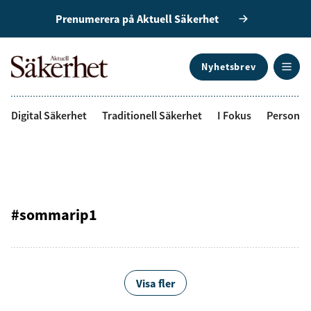
Prenumerera på Aktuell Säkerhet
Nyhetsbrev
ANNONS
Digital Säkerhet
Traditionell Säkerhet
I Fokus
Personal
#sommarip1
Visa fler