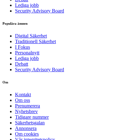
Lediga jobb
Security Advisory Board
Populära ämnen
Digital Säkerhet
Traditionell Säkerhet
I Fokus
Personalnytt
Lediga jobb
Debatt
Security Advisory Board
Om
Kontakt
Om oss
Prenumerera
Nyhetsbrev
Tidigare nummer
Säkerhetsgalan
Annonsera
Om cookies
Vår integritetspolicy