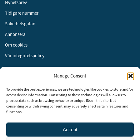
Nyhetsbrev
Tidigare nummer
Säkerhetsgalan
Annonsera
Om cookies
Vår integritetspolicy
Följ oss
Manage Consent
Facebook
To provide the best experiences, we use technologies like cookies to store and/or
Instagram
access device information. Consenting to these technologies will allow us to
process data such as browsing behavior or unique IDs on this site. Not
LinkedIn
consenting or withdrawing consent, may adversely affect certain features and
functions.
Accept
Security Adviser Board
Security Advisory Board, SAB, instiftades av tidningen Aktuell