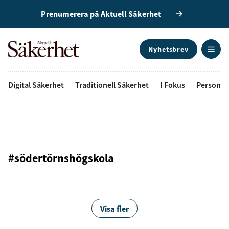
Prenumerera på Aktuell Säkerhet
Nyhetsbrev
ANNONS
Digital Säkerhet
Traditionell Säkerhet
I Fokus
Personal
#södertörnshögskola
Visa fler