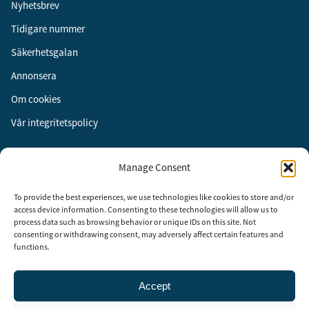
Nyhetsbrev
Tidigare nummer
Säkerhetsgalan
Annonsera
Om cookies
Vår integritetspolicy
Följ oss
Manage Consent
Facebook
To provide the best experiences, we use technologies like cookies to store and/or
Instagram
access device information. Consenting to these technologies will allow us to
process data such as browsing behavior or unique IDs on this site. Not
LinkedIn
consenting or withdrawing consent, may adversely affect certain features and
functions.
Accept
Security Adviser Board
Security Advisory Board, SAB, instiftades av tidningen Aktuell