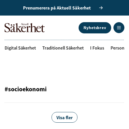
Prenumerera på Aktuell Säkerhet
Nyhetsbrev
ANNONS
Digital Säkerhet
Traditionell Säkerhet
I Fokus
Personal
#socioekonomi
Visa fler