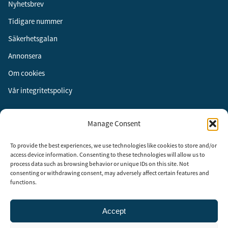
Nyhetsbrev
Tidigare nummer
Säkerhetsgalan
Annonsera
Om cookies
Vår integritetspolicy
Följ oss
Manage Consent
Facebook
To provide the best experiences, we use technologies like cookies to store and/or
Instagram
access device information. Consenting to these technologies will allow us to
process data such as browsing behavior or unique IDs on this site. Not
LinkedIn
consenting or withdrawing consent, may adversely affect certain features and
functions.
Accept
Security Adviser Board
Security Advisory Board, SAB, instiftades av tidningen Aktuell