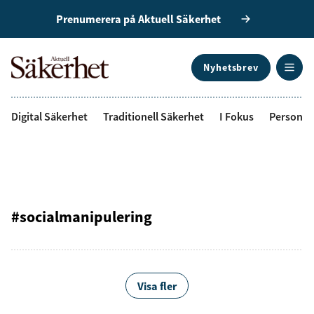
Prenumerera på Aktuell Säkerhet
Nyhetsbrev
ANNONS
Digital Säkerhet
Traditionell Säkerhet
I Fokus
Personal
#socialmanipulering
Visa fler