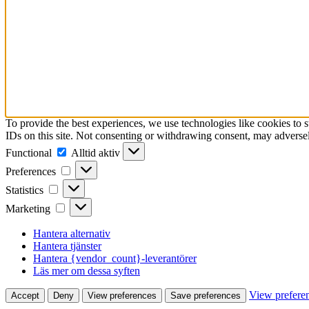
To provide the best experiences, we use technologies like cookies to 
IDs on this site. Not consenting or withdrawing consent, may adversely
Functional
Functional
Alltid aktiv
Preferences
Preferences
Statistics
Statistics
Marketing
Marketing
Hantera alternativ
Hantera tjänster
Hantera {vendor_count}-leverantörer
Läs mer om dessa syften
View prefere
Accept
Deny
View preferences
Save preferences