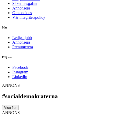
Säkerhetsgalan
Annonsera
Om cookies
Vår integritetspolicy
Mer
Lediga jobb
Annonsera
Prenumerera
Följ oss
Facebook
Instagram
LinkedIn
ANNONS
#socialdemokraterna
Visa fler
ANNONS