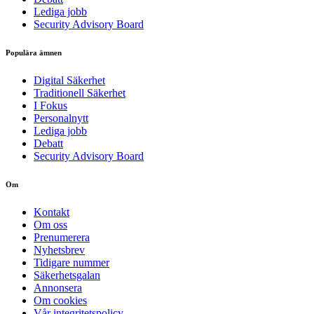
Lediga jobb
Security Advisory Board
Populära ämnen
Digital Säkerhet
Traditionell Säkerhet
I Fokus
Personalnytt
Lediga jobb
Debatt
Security Advisory Board
Om
Kontakt
Om oss
Prenumerera
Nyhetsbrev
Tidigare nummer
Säkerhetsgalan
Annonsera
Om cookies
Vår integritetspolicy