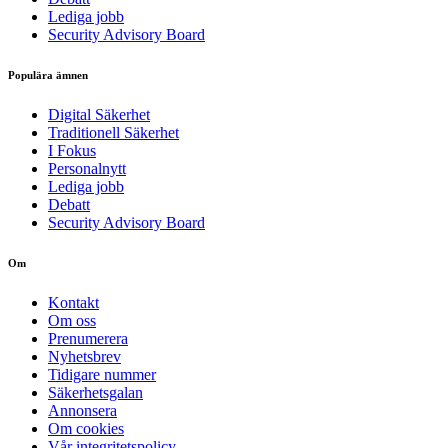
Lediga jobb
Security Advisory Board
Populära ämnen
Digital Säkerhet
Traditionell Säkerhet
I Fokus
Personalnytt
Lediga jobb
Debatt
Security Advisory Board
Om
Kontakt
Om oss
Prenumerera
Nyhetsbrev
Tidigare nummer
Säkerhetsgalan
Annonsera
Om cookies
Vår integritetspolicy