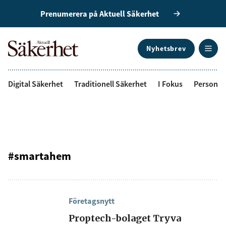
Prenumerera på Aktuell Säkerhet
Nyhetsbrev
ANNONS
Digital Säkerhet
Traditionell Säkerhet
I Fokus
Personal
#smartahem
Företagsnytt
Proptech-bolaget Tryva