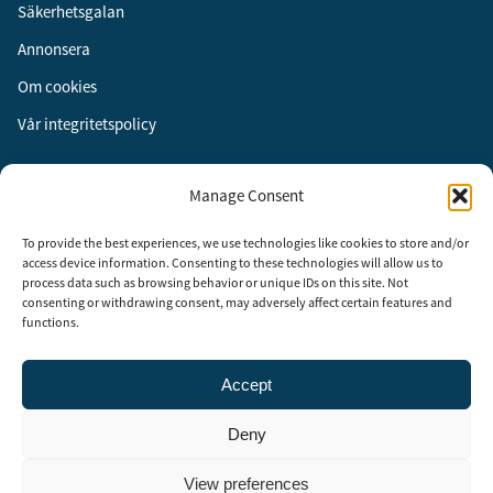
Säkerhetsgalan
Annonsera
Om cookies
Vår integritetspolicy
Följ oss
Manage Consent
Facebook
To provide the best experiences, we use technologies like cookies to store and/or
Instagram
access device information. Consenting to these technologies will allow us to
process data such as browsing behavior or unique IDs on this site. Not
LinkedIn
consenting or withdrawing consent, may adversely affect certain features and
functions.
Accept
Security Adviser Board
Security Advisory Board, SAB, instiftades av tidningen Aktuell
Deny
Säkerhet år 2003 för att stimulera, utveckla och informera om
säkerhetsarbetet i Sverige. SAB består av representanter från
branschens ledande företag och organisationer. Rådet träffas tre till
View preferences