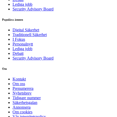
Lediga jobb
Security Advisory Board
Populära ämnen
Digital Säkerhet
Traditionell Säkerhet
I Fokus
Personalnytt
Lediga jobb
Debatt
Security Advisory Board
Om
Kontakt
Om oss
Prenumerera
Nyhetsbrev
Tidigare nummer
Säkerhetsgalan
Annonsera
Om cookies
Vår integritetspolicy