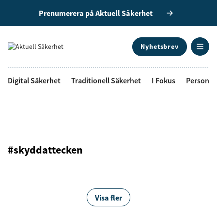
Prenumerera på Aktuell Säkerhet
Nyhetsbrev
ANNONS
Digital Säkerhet
Traditionell Säkerhet
I Fokus
Personal
#skyddattecken
Visa fler