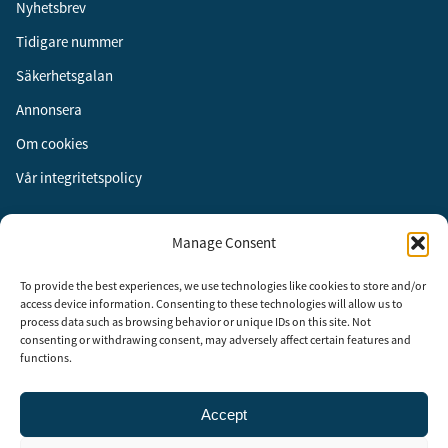
Nyhetsbrev
Tidigare nummer
Säkerhetsgalan
Annonsera
Om cookies
Vår integritetspolicy
Följ oss
Manage Consent
Facebook
To provide the best experiences, we use technologies like cookies to store and/or
Instagram
access device information. Consenting to these technologies will allow us to
process data such as browsing behavior or unique IDs on this site. Not
LinkedIn
consenting or withdrawing consent, may adversely affect certain features and
functions.
Accept
Security Adviser Board
Security Advisory Board, SAB, instiftades av tidningen Aktuell