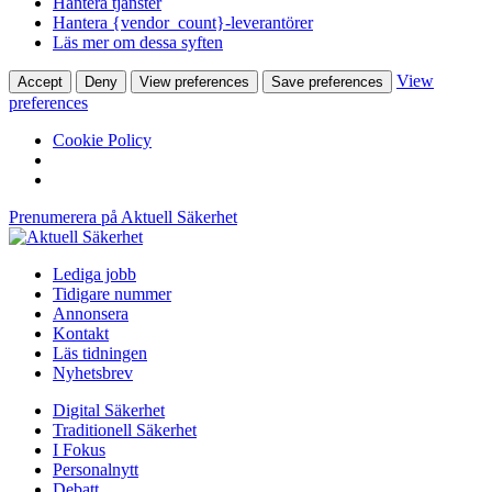
Hantera tjänster
Hantera {vendor_count}-leverantörer
Läs mer om dessa syften
View
Accept
Deny
View preferences
Save preferences
preferences
Cookie Policy
Prenumerera på Aktuell Säkerhet
Lediga jobb
Tidigare nummer
Annonsera
Kontakt
Läs tidningen
Nyhetsbrev
Digital Säkerhet
Traditionell Säkerhet
I Fokus
Personalnytt
Debatt