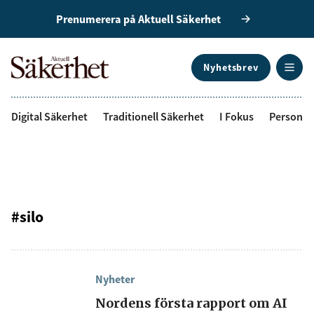
Prenumerera på Aktuell Säkerhet
Nyhetsbrev
ANNONS
Digital Säkerhet
Traditionell Säkerhet
I Fokus
Personal
#silo
Nyheter
Nordens första rapport om AI