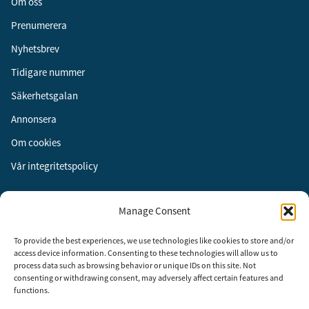
Om oss
Prenumerera
Nyhetsbrev
Tidigare nummer
Säkerhetsgalan
Annonsera
Om cookies
Vår integritetspolicy
Följ oss
Manage Consent
Facebook
To provide the best experiences, we use technologies like cookies to store and/or
Instagram
access device information. Consenting to these technologies will allow us to
process data such as browsing behavior or unique IDs on this site. Not
LinkedIn
consenting or withdrawing consent, may adversely affect certain features and
functions.