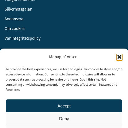
Säkerhetsgalan
Annonsera
Om cookies
Vår integritetspolicy
Följ oss
Manage Consent
Facebook
To provide the best experiences, we use technologies like cookies to store and/or
Instagram
access device information. Consenting to these technologies will allow us to
process data such as browsing behavior or unique IDs on this site. Not
LinkedIn
consenting or withdrawing consent, may adversely affect certain features and
functions.
Accept
Security Adviser Board
Security Advisory Board, SAB, instiftades av tidningen Aktuell
Deny
Säkerhet år 2003 för att stimulera, utveckla och informera om
säkerhetsarbetet i Sverige. SAB består av representanter från