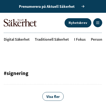
Prenumerera på Aktuell Säkerhet
Nyhetsbrev
ANNONS
Digital Säkerhet
Traditionell Säkerhet
I Fokus
Personal
#signering
Visa fler