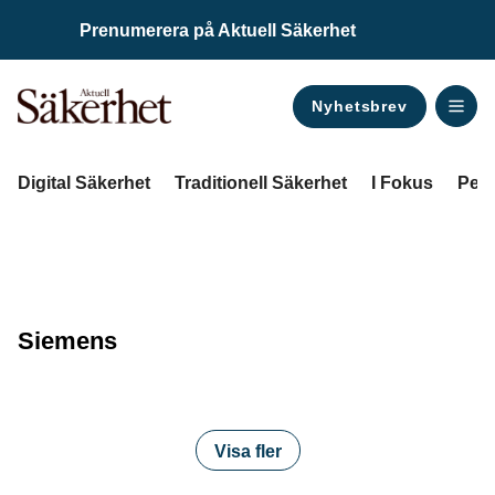
Prenumerera på Aktuell Säkerhet
Nyhetsbrev
ANNONS
Digital Säkerhet
Traditionell Säkerhet
I Fokus
Pers
Siemens
Visa fler