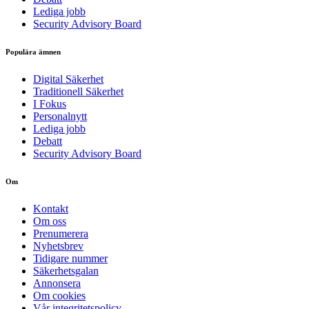
Lediga jobb
Security Advisory Board
Populära ämnen
Digital Säkerhet
Traditionell Säkerhet
I Fokus
Personalnytt
Lediga jobb
Debatt
Security Advisory Board
Om
Kontakt
Om oss
Prenumerera
Nyhetsbrev
Tidigare nummer
Säkerhetsgalan
Annonsera
Om cookies
Vår integritetspolicy