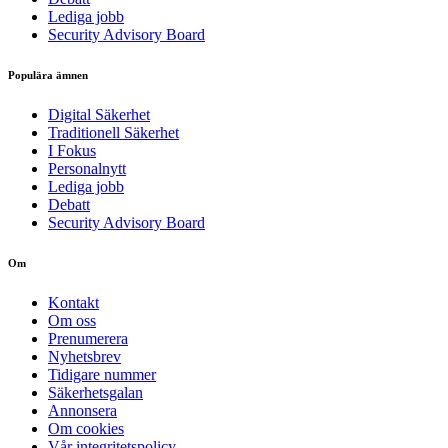
Lediga jobb
Security Advisory Board
Populära ämnen
Digital Säkerhet
Traditionell Säkerhet
I Fokus
Personalnytt
Lediga jobb
Debatt
Security Advisory Board
Om
Kontakt
Om oss
Prenumerera
Nyhetsbrev
Tidigare nummer
Säkerhetsgalan
Annonsera
Om cookies
Vår integritetspolicy