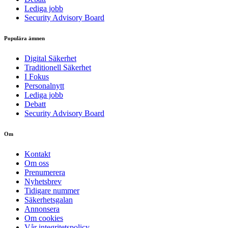
Lediga jobb
Security Advisory Board
Populära ämnen
Digital Säkerhet
Traditionell Säkerhet
I Fokus
Personalnytt
Lediga jobb
Debatt
Security Advisory Board
Om
Kontakt
Om oss
Prenumerera
Nyhetsbrev
Tidigare nummer
Säkerhetsgalan
Annonsera
Om cookies
Vår integritetspolicy