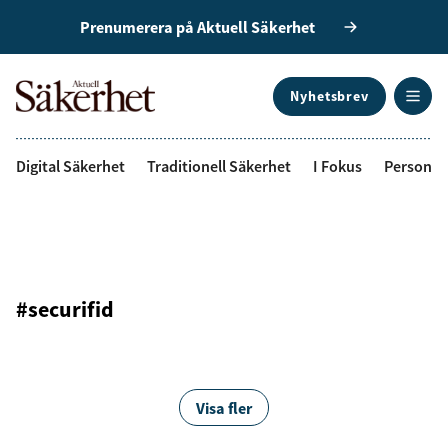
Prenumerera på Aktuell Säkerhet
Nyhetsbrev
ANNONS
Digital Säkerhet
Traditionell Säkerhet
I Fokus
Personal
#securifid
Visa fler