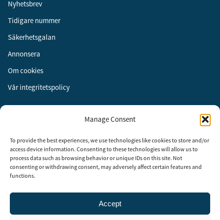
Nyhetsbrev
Tidigare nummer
Säkerhetsgalan
Annonsera
Om cookies
Vår integritetspolicy
Följ oss
Manage Consent
Facebook
To provide the best experiences, we use technologies like cookies to store and/or
Instagram
access device information. Consenting to these technologies will allow us to
process data such as browsing behavior or unique IDs on this site. Not
LinkedIn
consenting or withdrawing consent, may adversely affect certain features and
functions.
Accept
Security Adviser Board
Security Advisory Board, SAB, instiftades av tidningen Aktuell