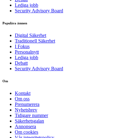
Lediga jobb
Security Advisory Board
Populära ämnen
Digital Säkerhet
Traditionell Säkerhet
I Fokus
Personalnytt
Lediga jobb
Debatt
Security Advisory Board
Om
Kontakt
Om oss
Prenumerera
Nyhetsbrev
Tidigare nummer
Säkerhetsgalan
Annonsera
Om cookies
Vår integritetspolicy