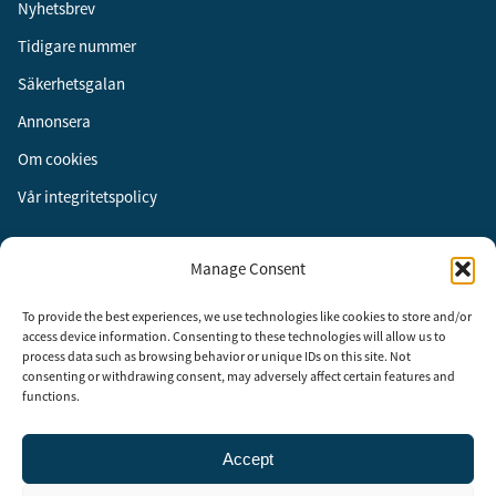
Nyhetsbrev
Tidigare nummer
Säkerhetsgalan
Annonsera
Om cookies
Vår integritetspolicy
Följ oss
Manage Consent
Facebook
To provide the best experiences, we use technologies like cookies to store and/or
Instagram
access device information. Consenting to these technologies will allow us to
process data such as browsing behavior or unique IDs on this site. Not
LinkedIn
consenting or withdrawing consent, may adversely affect certain features and
functions.
Accept
Security Adviser Board
Security Advisory Board, SAB, instiftades av tidningen Aktuell