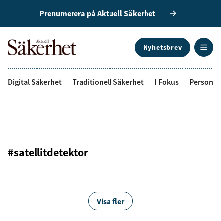
Prenumerera på Aktuell Säkerhet
Nyhetsbrev
ANNONS
Digital Säkerhet
Traditionell Säkerhet
I Fokus
Personal
#satellitdetektor
Visa fler