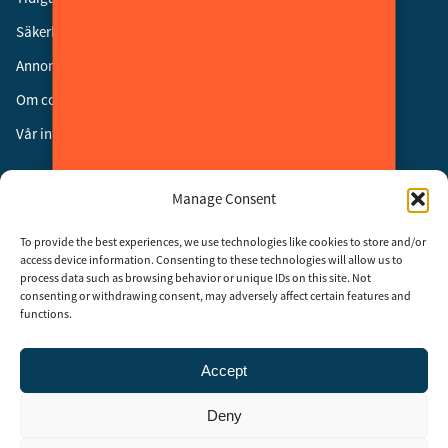
Säkerhetsgalan
Annonsera
Om cookies
Vår integritetspolicy
Följ oss
Manage Consent
Facebook
To provide the best experiences, we use technologies like cookies to store and/or
Instagram
access device information. Consenting to these technologies will allow us to
process data such as browsing behavior or unique IDs on this site. Not
LinkedIn
consenting or withdrawing consent, may adversely affect certain features and
functions.
Accept
Security Adviser Board
Security Advisory Board, SAB, instiftades av tidningen Aktuell
Deny
Säkerhet år 2003 för att stimulera, utveckla och informera om
säkerhetsarbetet i Sverige. SAB består av representanter från