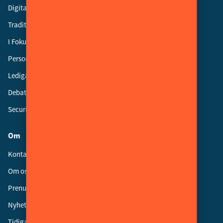
Digital Säkerhet
Traditionell Säkerhet
I Fokus
Personalnytt
Lediga jobb
Debatt
Security Advisory Board
Om
Kontakt
Om oss
Prenumerera
Nyhetsbrev
Tidigare nummer