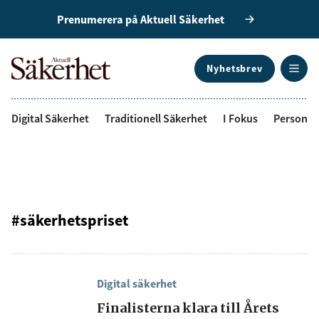
Prenumerera på Aktuell Säkerhet
Nyhetsbrev
ANNONS
Digital Säkerhet
Traditionell Säkerhet
I Fokus
Personal
#säkerhetspriset
Digital säkerhet
Finalisterna klara till Årets