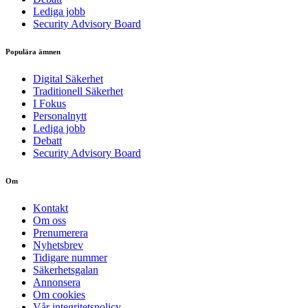
Lediga jobb
Security Advisory Board
Populära ämnen
Digital Säkerhet
Traditionell Säkerhet
I Fokus
Personalnytt
Lediga jobb
Debatt
Security Advisory Board
Om
Kontakt
Om oss
Prenumerera
Nyhetsbrev
Tidigare nummer
Säkerhetsgalan
Annonsera
Om cookies
Vår integritetspolicy