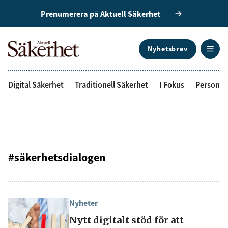
Prenumerera på Aktuell Säkerhet
Nyhetsbrev
ANNONS
Digital Säkerhet
Traditionell Säkerhet
I Fokus
Personal
#säkerhetsdialogen
Nyheter
Nytt digitalt stöd för att