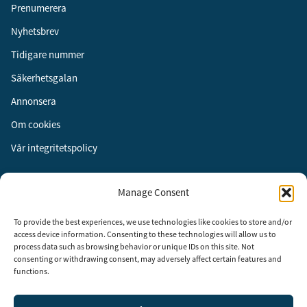
Prenumerera
Nyhetsbrev
Tidigare nummer
Säkerhetsgalan
Annonsera
Om cookies
Vår integritetspolicy
Följ oss
Manage Consent
Facebook
To provide the best experiences, we use technologies like cookies to store and/or
Instagram
access device information. Consenting to these technologies will allow us to
process data such as browsing behavior or unique IDs on this site. Not
LinkedIn
consenting or withdrawing consent, may adversely affect certain features and
functions.