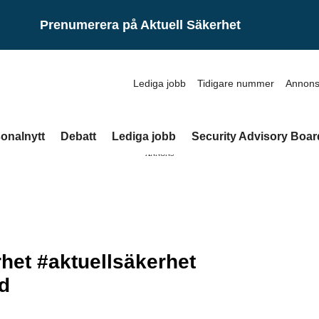
Prenumerera på Aktuell Säkerhet
Lediga jobb
Tidigare nummer
Annons
onalnytt
Debatt
Lediga jobb
Security Advisory Boar
ANNONS
het #aktuellsäkerhet
d