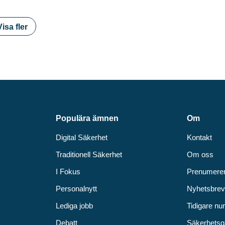
Visa fler
Populära ämnen
Om
Digital Säkerhet
Kontakt
Traditionell Säkerhet
Om oss
I Fokus
Prenumere
Personalnytt
Nyhetsbre
Lediga jobb
Tidigare n
Debatt
Säkerhetsg