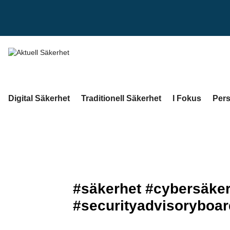
Digital Säkerhet
Traditionell Säkerhet
I Fokus
Pers
#säkerhet #cybersäker
#securityadvisoryboar